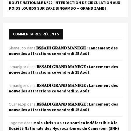
ROUTE NATIONALE N°22: INTERDICTION DE CIRCULATION AUX
POIDS LOURDS SUR L’AXE BINGAMBO – GRAND ZAMBI
COMMENTAIRES RÉCENTS
ShaneLop
dans
𝐁𝐒𝐒𝐀𝐃𝐈 𝐆𝐑𝐀𝐍𝐃 𝐌𝐀𝐍𝐄𝐆𝐄 : Lancement des
nouvelles attractions ce vendredi 25 Août
Ismaelgor
dans
𝐁𝐒𝐒𝐀𝐃𝐈 𝐆𝐑𝐀𝐍𝐃 𝐌𝐀𝐍𝐄𝐆𝐄 : Lancement des
nouvelles attractions ce vendredi 25 Août
Ismaelgor
dans
𝐁𝐒𝐒𝐀𝐃𝐈 𝐆𝐑𝐀𝐍𝐃 𝐌𝐀𝐍𝐄𝐆𝐄 : Lancement des
nouvelles attractions ce vendredi 25 Août
OLaneLop
dans
𝐁𝐒𝐒𝐀𝐃𝐈 𝐆𝐑𝐀𝐍𝐃 𝐌𝐀𝐍𝐄𝐆𝐄 : Lancement des
nouvelles attractions ce vendredi 25 Août
Engome
dans
Mola Chris YOK : Le soutien indéfectible à la
Société Nationale des Hydrocarbures du Cameroun (SNH)