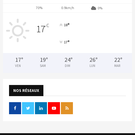
70%
0.9km/h
0%
°
C
18
17
°
°
17
17
°
19
°
24
°
26
°
22
°
VEN
SAM
DIM
LUN
MAR
NOS RÉSEAUX