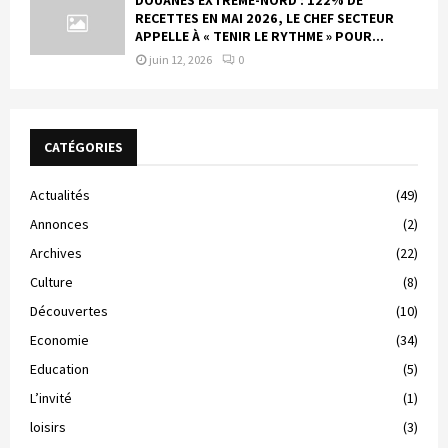
DOUANES EXTRÊME-NORD : 122% DE
RECETTES EN MAI 2026, LE CHEF SECTEUR
APPELLE À « TENIR LE RYTHME » POUR...
juin 12, 2026
0
CATÉGORIES
Actualités
(49)
Annonces
(2)
Archives
(22)
Culture
(8)
Découvertes
(10)
Economie
(34)
Education
(5)
L’invité
(1)
loisirs
(3)