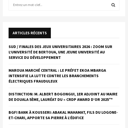
R
e
c
R
h
e
E
r
ARTICLES RÉCENTS
c
C
h
SUD / FINALES DES JEUX UNIVERSITAIRES 2026 : ZOOM SUR
e
H
L’UNIVERSITÉ DE BERTOUA, UNE JEUNE UNIVERSITÉ AU
p
SERVICE DU DÉVELOPPEMENT
o
E
u
MAROUA MARCHÉ CENTRAL : LE PRÉFET EKOA MBARGA
R
r
INTENSIFIE LA LUTTE CONTRE LES BRANCHEMENTS
:
ÉLECTRIQUES FRAUDULEUX
C
DISTINCTION: M. ALBERT BOGONGUI, 1ER ADJOINT AU MAIRE
H
DE DOUALA 5ÈME, LAURÉAT DU « CRDP AWARD D’OR 2025″*
E
BGFI BANK À KOUSSERI: ABAKAL MAHAMAT, FILS DU LOGONE-
ET-CHARI, APPORTE SA PIERRE À L’ÉDIFICE