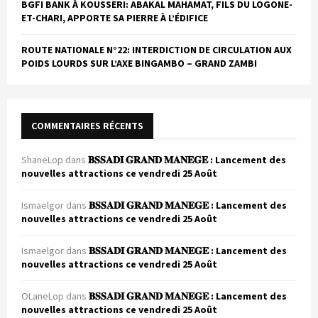
BGFI BANK À KOUSSERI: ABAKAL MAHAMAT, FILS DU LOGONE-
ET-CHARI, APPORTE SA PIERRE À L’ÉDIFICE
ROUTE NATIONALE N°22: INTERDICTION DE CIRCULATION AUX
POIDS LOURDS SUR L’AXE BINGAMBO – GRAND ZAMBI
COMMENTAIRES RÉCENTS
ShaneLop
dans
𝐁𝐒𝐒𝐀𝐃𝐈 𝐆𝐑𝐀𝐍𝐃 𝐌𝐀𝐍𝐄𝐆𝐄 : Lancement des
nouvelles attractions ce vendredi 25 Août
Ismaelgor
dans
𝐁𝐒𝐒𝐀𝐃𝐈 𝐆𝐑𝐀𝐍𝐃 𝐌𝐀𝐍𝐄𝐆𝐄 : Lancement des
nouvelles attractions ce vendredi 25 Août
Ismaelgor
dans
𝐁𝐒𝐒𝐀𝐃𝐈 𝐆𝐑𝐀𝐍𝐃 𝐌𝐀𝐍𝐄𝐆𝐄 : Lancement des
nouvelles attractions ce vendredi 25 Août
OLaneLop
dans
𝐁𝐒𝐒𝐀𝐃𝐈 𝐆𝐑𝐀𝐍𝐃 𝐌𝐀𝐍𝐄𝐆𝐄 : Lancement des
nouvelles attractions ce vendredi 25 Août