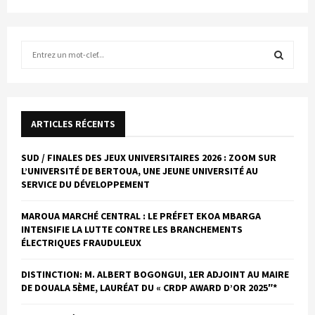
R
e
c
R
h
e
E
r
ARTICLES RÉCENTS
c
C
h
SUD / FINALES DES JEUX UNIVERSITAIRES 2026 : ZOOM SUR
e
H
L’UNIVERSITÉ DE BERTOUA, UNE JEUNE UNIVERSITÉ AU
p
SERVICE DU DÉVELOPPEMENT
o
E
u
MAROUA MARCHÉ CENTRAL : LE PRÉFET EKOA MBARGA
R
r
INTENSIFIE LA LUTTE CONTRE LES BRANCHEMENTS
:
ÉLECTRIQUES FRAUDULEUX
C
DISTINCTION: M. ALBERT BOGONGUI, 1ER ADJOINT AU MAIRE
H
DE DOUALA 5ÈME, LAURÉAT DU « CRDP AWARD D’OR 2025″*
E