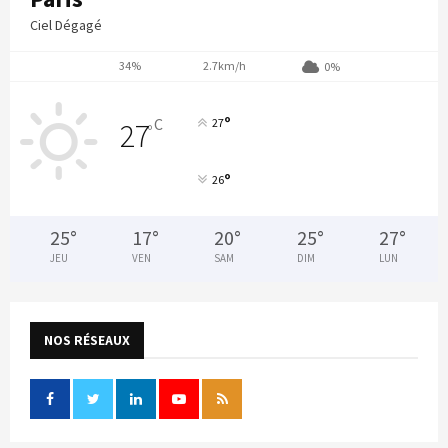
Ciel Dégagé
34%
2.7km/h
0%
°
C
27
27
°
°
26
25
°
17
°
20
°
25
°
27
°
JEU
VEN
SAM
DIM
LUN
NOS RÉSEAUX