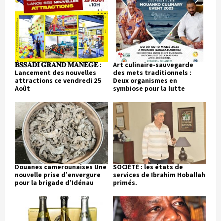
𝐁𝐒𝐒𝐀𝐃𝐈 𝐆𝐑𝐀𝐍𝐃 𝐌𝐀𝐍𝐄𝐆𝐄 :
Art culinaire-sauvegarde
Lancement des nouvelles
des mets traditionnels :
attractions ce vendredi 25
Deux organismes en
Août
symbiose pour la lutte
Douanes camerounaises Une
SOCIÉTÉ : les états de
nouvelle prise d’envergure
services de Ibrahim Hoballah
pour la brigade d’Idénau
primés.